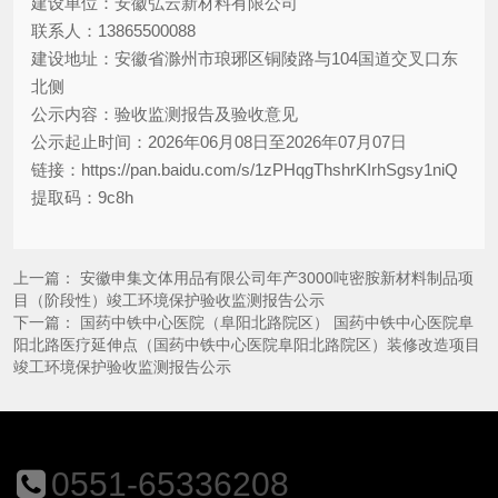
建设单位：安徽弘云新材料有限公司
联系人：13865500088
建设地址：安徽省滁州市琅琊区铜陵路与104国道交叉口东
北侧
公示内容：验收监测报告及验收意见
公示起止时间：2026年06月08日至2026年07月07日
链接：https://pan.baidu.com/s/1zPHqgThshrKIrhSgsy1niQ
提取码：9c8h
上一篇：
安徽申集文体用品有限公司年产3000吨密胺新材料制品项
目（阶段性）竣工环境保护验收监测报告公示
下一篇：
国药中铁中心医院（阜阳北路院区） 国药中铁中心医院阜
阳北路医疗延伸点（国药中铁中心医院阜阳北路院区）装修改造项目
竣工环境保护验收监测报告公示
0551-65336208