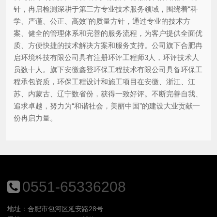
针，冉启检测深耕于第三方专业技术服务领域，围绕着“科
学、严谨、公正、高效”的质量方针，通过专业的技术方
案、健全的管理体系和完善的服务流程，为客户提供全面优
质、方便快捷的技术解决方案和服务支持。公司旗下合肥冉
启环境科技有限公司具有注册环评工程师3人，环评技术人
员数十人。旗下安徽鑫登环保工程技术有限公司具备环保工
程承包资质，环保工程设计和施工项目在安徽、浙江、江
苏、内蒙古、辽宁数省份，获得一致好评。不断完善自我、
追求卓越，努力为“和谐社会，美丽中国”的建设大业贡献一
份冉启力量。
0551-65336208
地址：合肥市包河区延安路28号