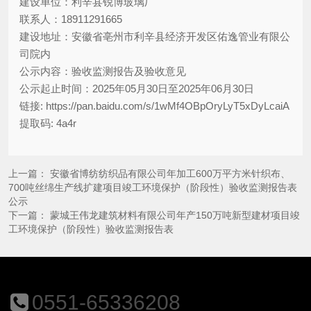
建设单位：利辛县锐博玻璃厂
联系人：18911291665
建设地址：安徽省亳州市利辛县经济开发区佑逸管业有限公
司院内
公示内容：验收监测报告及验收意见
公示起止时间：2025年05月30日至2025年06月30日
链接: https://pan.baidu.com/s/1wMf4OBpOryLyT5xDyLcaiA
提取码: 4a4r
上一篇：
安徽省博纺纺织品有限公司年加工600万平方米针织布、
700吨丝绵生产线扩建项目竣工环境保护（阶段性）验收监测报告表
公示
下一篇：
蒙城王伟龙建筑材料有限公司年产150万吨新型建材项目竣
工环境保护（阶段性）验收监测报告表
0551-65336208